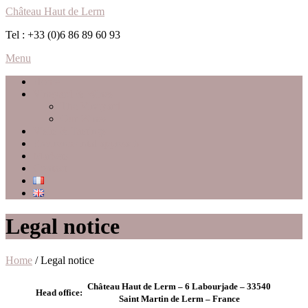
Château Haut de Lerm
Tel : +33 (0)6 86 89 60 93
Menu
Home
Vineyard & Wines
The Vineyard
Our Wines
Visits & Tastings
Environmental approach
Markets
Contact
Legal notice
Home
/ Legal notice
Château Haut de Lerm – 6 Labourjade – 33540
Head office:
Saint Martin de Lerm – France