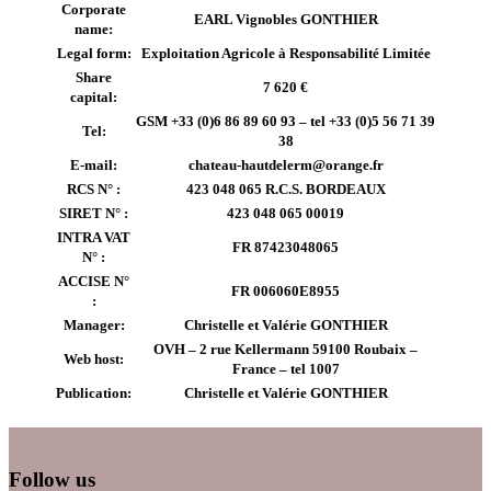
Corporate
EARL Vignobles GONTHIER
name:
Legal form:
Exploitation Agricole à Responsabilité Limitée
Share
7 620 €
capital:
GSM +33 (0)6 86 89 60 93 – tel +33 (0)5 56 71 39
Tel:
38
E-mail:
chateau-hautdelerm@orange.fr
RCS N° :
423 048 065 R.C.S. BORDEAUX
SIRET N° :
423 048 065 00019
INTRA VAT
FR 87423048065
N° :
ACCISE N°
FR 006060E8955
:
Manager:
Christelle et Valérie GONTHIER
OVH – 2 rue Kellermann 59100 Roubaix –
Web host:
France – tel 1007
Publication:
Christelle et Valérie GONTHIER
Follow us