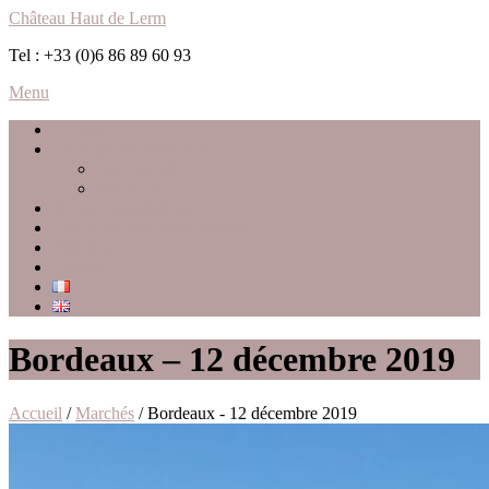
Château Haut de Lerm
Tel : +33 (0)6 86 89 60 93
Menu
Accueil
La Propriété et ses Vins
La Propriété
Nos Vins
Visites Dégustations
Démarche environnementale
Marchés
Contact
Bordeaux – 12 décembre 2019
Accueil
/
Marchés
/ Bordeaux - 12 décembre 2019