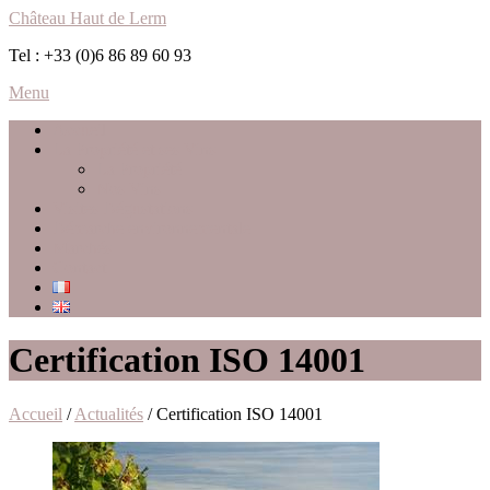
Château Haut de Lerm
Tel : +33 (0)6 86 89 60 93
Menu
Accueil
La Propriété et ses Vins
La Propriété
Nos Vins
Visites Dégustations
Démarche environnementale
Marchés
Contact
Certification ISO 14001
Accueil
/
Actualités
/ Certification ISO 14001